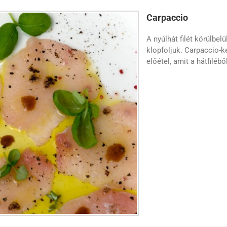
Carpaccio
A nyúlhát filét körülbe
klopfoljuk. Carpaccio-k
előétel, amit a hátfiléb