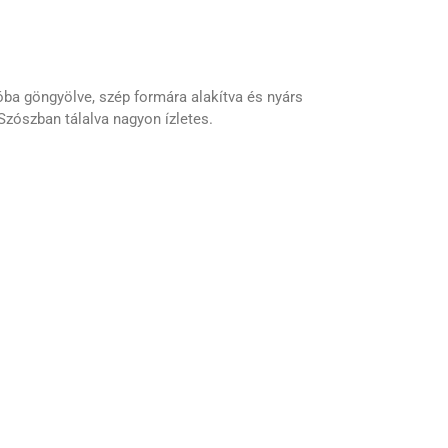
ba göngyölve, szép formára alakítva és nyárs
Szószban tálalva nagyon ízletes.