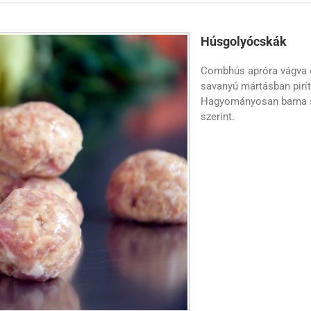
Húsgolyócskák
Combhús apróra vágva é
savanyú mártásban pirít
Hagyományosan barna sz
szerint.