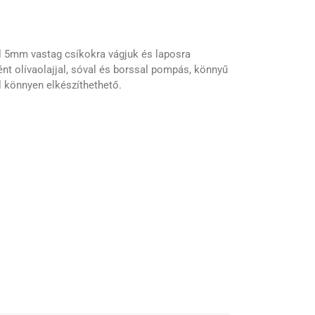
lül 5mm vastag csíkokra vágjuk és laposra
ént olívaolajjal, sóval és borssal pompás, könnyű
ől könnyen elkészíthethető.