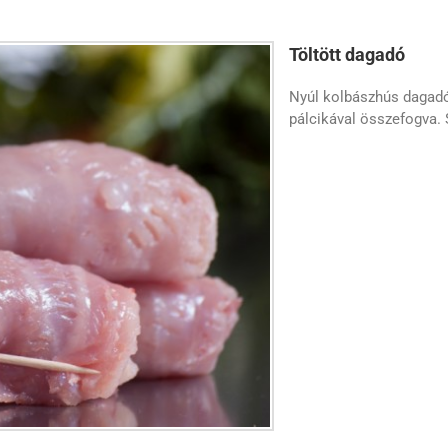
Töltött dagadó
Nyúl kolbászhús dagadó
pálcikával összefogva. 