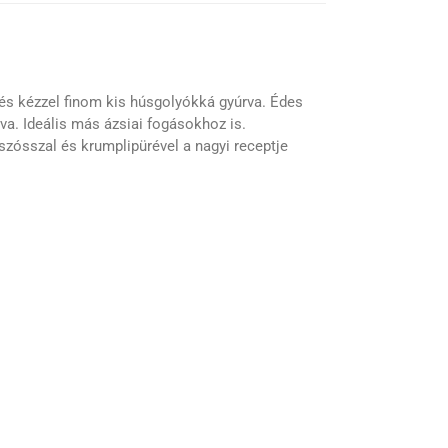
s kézzel finom kis húsgolyókká gyúrva. Édes
va. Ideális más ázsiai fogásokhoz is.
ósszal és krumplipürével a nagyi receptje