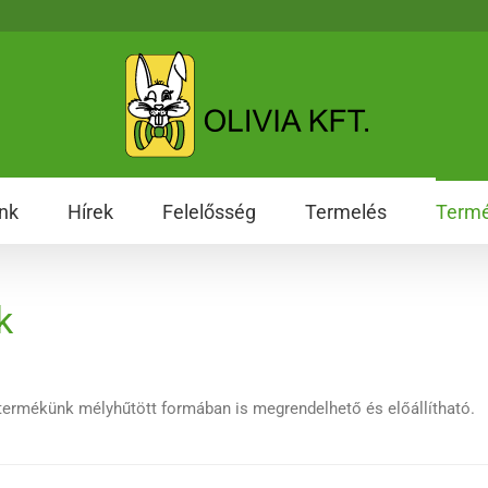
nk
Hírek
Felelősség
Termelés
Term
k
 termékünk mélyhűtött formában is megrendelhető és előállítható.