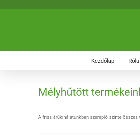
Kezdőlap
Rólu
Mélyhűtött termékein
A friss árúkínálatunkban szereplő szinte összes