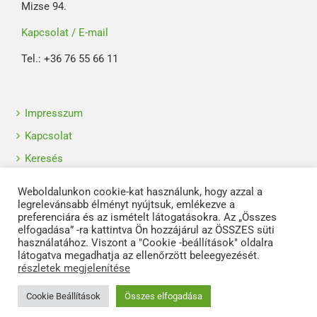
Mizse 94.
Kapcsolat / E-mail
Tel.: +36 76 55 66 11
Impresszum
Kapcsolat
Keresés
Oldaltérkép
Weboldalunkon cookie-kat használunk, hogy azzal a
Adatkezelési tájékoztató
legrelevánsabb élményt nyújtsuk, emlékezve a
preferenciára és az ismételt látogatásokra. Az „Összes
Visszaélés-bejelentési szabályzat
elfogadása” -ra kattintva Ön hozzájárul az ÖSSZES süti
használatához. Viszont a "Cookie -beállítások" oldalra
látogatva megadhatja az ellenőrzött beleegyezését.
részletek megjelenítése
Cookie Beállítások
Összes elfogadása
© 2018 - Olivia Kft.