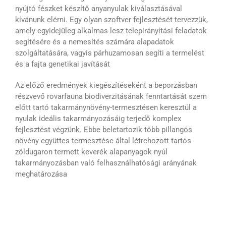
nyújtó fészket készítő anyanyulak kiválasztásával
kívánunk elérni. Egy olyan szoftver fejlesztését tervezzük,
amely egyidejűleg alkalmas lesz telepirányítási feladatok
segítésére és a nemesítés számára alapadatok
szolgáltatására, vagyis párhuzamosan segíti a termelést
és a fajta genetikai javítását
Az előző eredmények kiegészítéseként a beporzásban
részvevő rovarfauna biodiverzitásának fenntartását szem
előtt tartó takarmánynövény-termesztésen keresztül a
nyulak ideális takarmányozásáig terjedő komplex
fejlesztést végzünk. Ebbe beletartozik több pillangós
növény együttes termesztése által létrehozott tartós
zöldugaron termett keverék alapanyagok nyúl
takarmányozásban való felhasználhatósági arányának
meghatározása