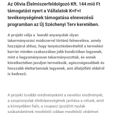
Az Olivia Élelmiszerfeldolgozó Kft. 144 mió Ft
támogatást nyert a Vállalatok K+F+I
tevékenységének támogatása elnevezésű
programban az Új Széchenyi Terv keretében.
A projekt célja a
leendő anyanyulak olyan
takarmányozási módszerrel történő felnevelése, amely
hozzájárul ahhoz, hogy tenyésztésbevételtől a termelési
karrier minden szakaszában jobb kondícióban legyenek,
mint a hagyományosan takarmányozottak, és ennek
következtében javuljon termelésük, egészségesebbek és
hosszabb élettartamúak legyenek, ami állatjólléti oldalról
is kedvező.
A projekt további eredményeként a nevelési eredmények,
a szopósnyulak életképességének javítása a célunk, amit
a könnyebben fialó, a csupasz újszülött nyulak
szükségletének megfelelő jobban megfelelő védelmet